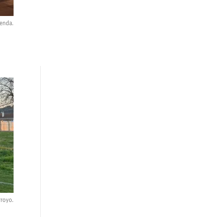
ienda.
rroyo.