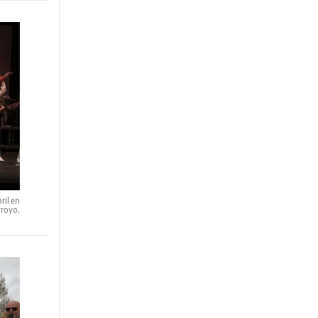
ril en
rroyo.