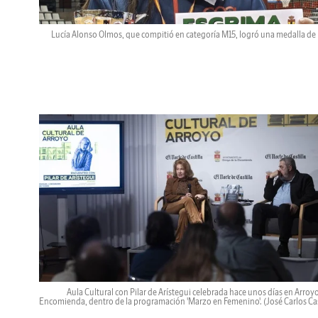
Lucía Alonso Olmos, que compitió en categoría M15, logró una medalla de 
Aula Cultural con Pilar de Arístegui celebrada hace unos días en Arroyo
Encomienda, dentro de la programación 'Marzo en Femenino'.
(José Carlos Cas