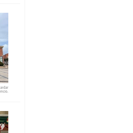
uardar
encio.