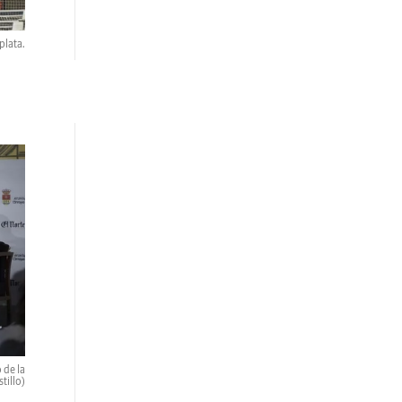
plata.
 de la
tillo)