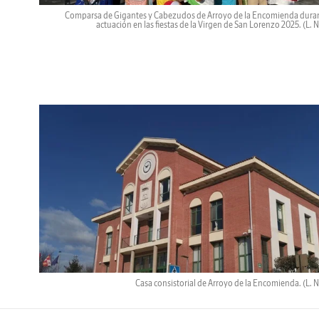
Comparsa de Gigantes y Cabezudos de Arroyo de la Encomienda dura
actuación en las fiestas de la Virgen de San Lorenzo 2025.
(L. 
Casa consistorial de Arroyo de la Encomienda.
(L. 