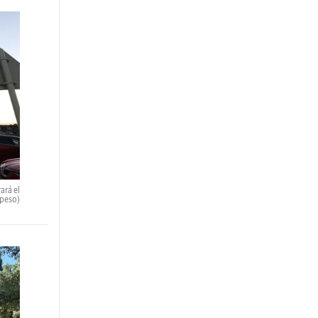
ará el
speso)