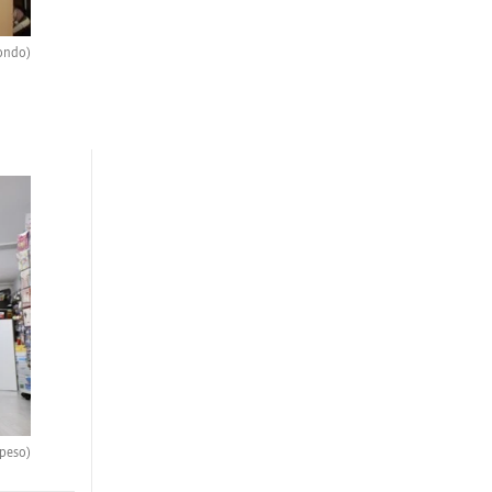
ondo)
speso)