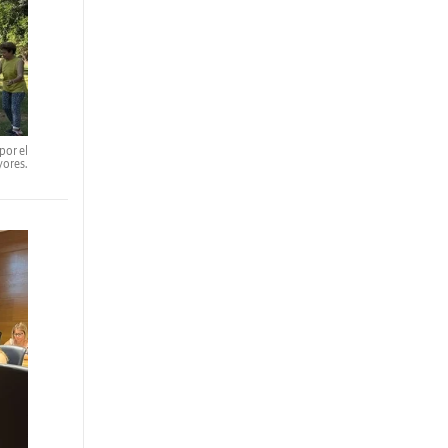
por el
yores.