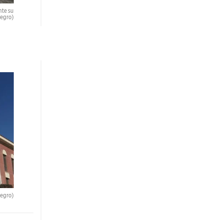
nte su
Negro)
Negro)