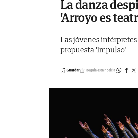
La danza despi
'Arroyo es teatr
Las jóvenes intérpretes 
propuesta 'Impulso'
Regala esta noticia