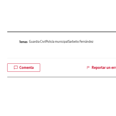
Guardia Civil
Policía municipal
Sarbelio Fernández
Temas
Comenta
Reportar un err