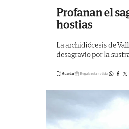
Profanan el sa
hostias
La archidiócesis de Val
desagravio por la sustr
Regala esta noticia