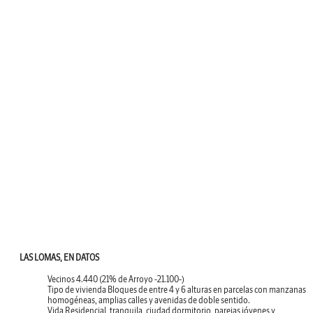
LAS LOMAS, EN DATOS
Vecinos
4.440 (21% de Arroyo -21.100-)
Tipo de vivienda
Bloques de entre 4 y 6 alturas en parcelas con manzanas
homogéneas, amplias calles y avenidas de doble sentido.
Vida
Residencial, tranquila, ciudad dormitorio, parejas jóvenes y