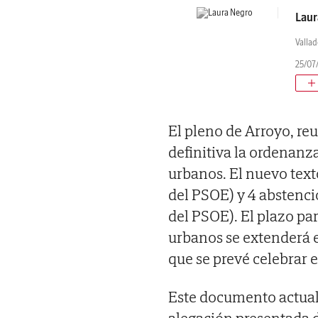
Laur
Vallad
25/07/
El pleno de Arroyo, re
definitiva la ordenanz
urbanos. El nuevo texto
del PSOE) y 4 abstenci
del PSOE). El plazo par
urbanos se extenderá e
que se prevé celebrar e
Este documento actual
alegación presentada d