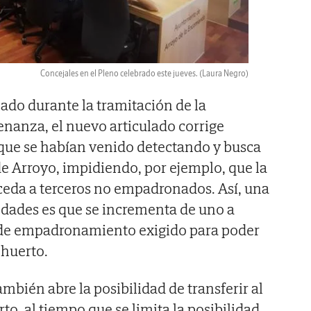
Concejales en el Pleno celebrado este jueves.
(Laura Negro)
cado durante la tramitación de la
enanza, el nuevo articulado corrige
que se habían venido detectando y busca
de Arroyo, impidiendo, por ejemplo, que la
 ceda a terceros no empadronados. Así, una
edades es que se incrementa de uno a
 de empadronamiento exigido para poder
 huerto.
bién abre la posibilidad de transferir al
to, al tiempo que se limita la posibilidad