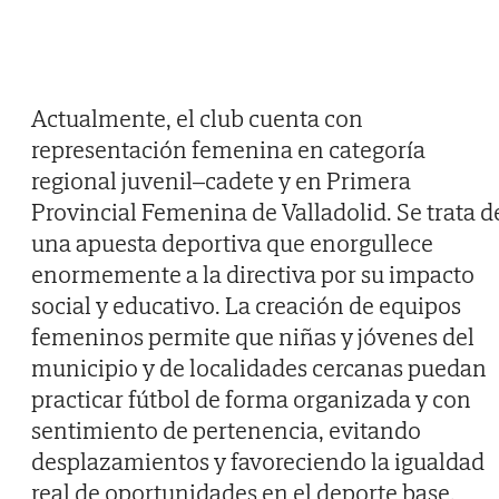
Actualmente, el club cuenta con
representación femenina en categoría
regional juvenil–cadete y en Primera
Provincial Femenina de Valladolid. Se trata d
una apuesta deportiva que enorgullece
enormemente a la directiva por su impacto
social y educativo. La creación de equipos
femeninos permite que niñas y jóvenes del
municipio y de localidades cercanas puedan
practicar fútbol de forma organizada y con
sentimiento de pertenencia, evitando
desplazamientos y favoreciendo la igualdad
real de oportunidades en el deporte base.