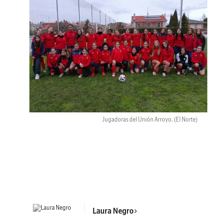
Jugadoras del Unión Arroyo.
(El Norte)
Laura Negro