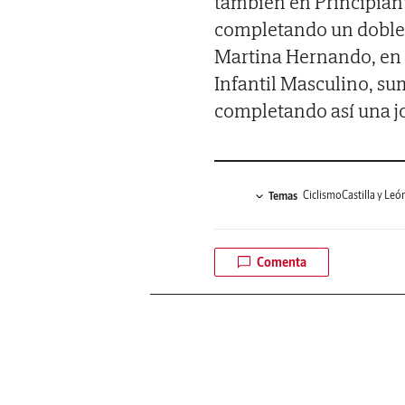
también en Principiant
completando un doblete
Martina Hernando, en 
Infantil Masculino, s
completando así una jo
Ciclismo
Castilla y Leó
Temas
Comenta