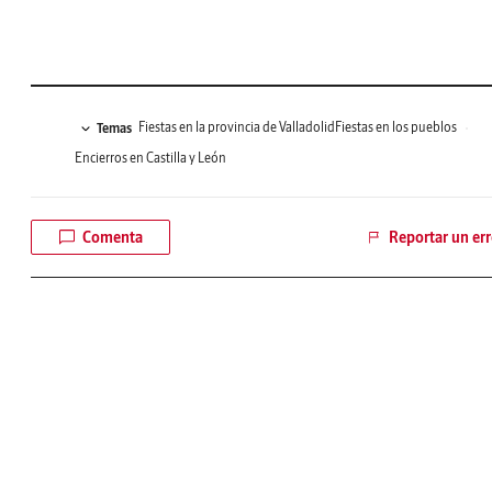
Fiestas en la provincia de Valladolid
Fiestas en los pueblos
Temas
Encierros en Castilla y León
Comenta
Reportar un err