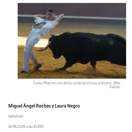
Carlos Pérez en uno de los cortes en el coso arroyano.
(Mar
García)
Miguel Ángel Rochas
y
Laura Negro
Valladolid
14/06/2026 a las 10:49h.