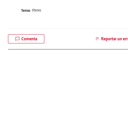
títeres
Temas
Comenta
Reportar un err