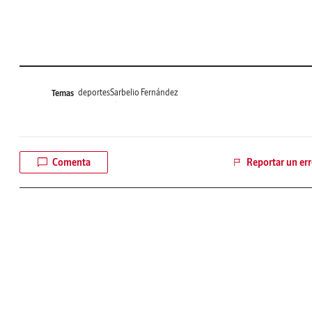
deportes
Sarbelio Fernández
Temas
Comenta
Reportar un err