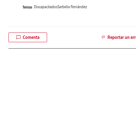
Discapacitados
Sarbelio Fernández
Temas
Comenta
Reportar un err