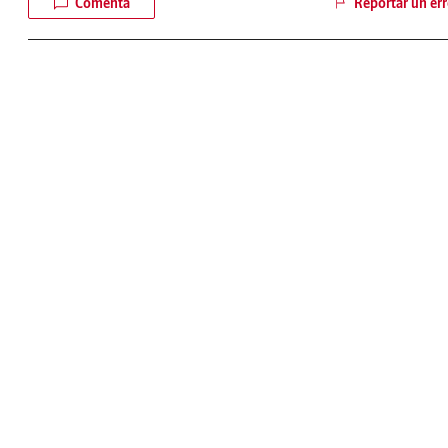
Comenta
Reportar un err