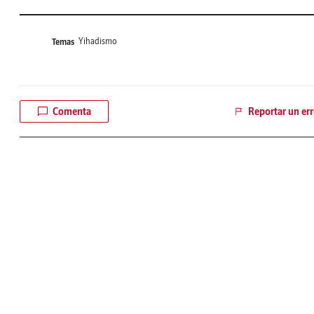
Yihadismo
Temas
Comenta
Reportar un err