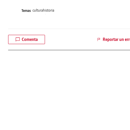
cultura
historia
Temas
Comenta
Reportar un err