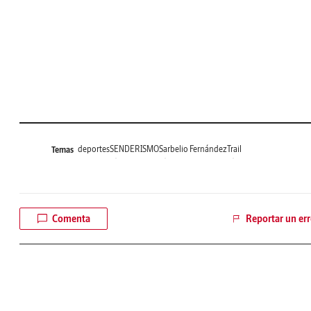
deportes
SENDERISMO
Sarbelio Fernández
Trail
Temas
Comenta
Reportar un err