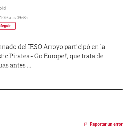
olid
2026 a las 09:38h.
mnado del IESO Arroyo participó en la
c Pirates - Go Europe!', que trata de
guas antes
...
Reportar un error