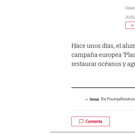
Vallad
26/05/
Hace unos días, el alu
campaña europea 'Plasti
restaurar océanos y a
Río Pisuerga
Residuos
Temas
Comenta