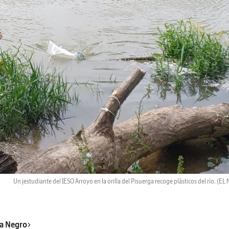
Un jestudiante del IESO Arroyo en la orilla del Pisuerga recoge plásticos del río.
(EL 
a Negro